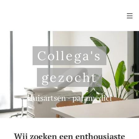
Collega's
gezocht
Huisartsen - paramedici
Wij zoeken een enthousiaste