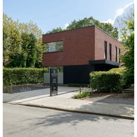
een afspraak te maken.
elandts en dr. Nathalie De Maeyer behouden hun telefonisch
 en zijn daarbuiten niet bereikbaar voor resultaat besprekin