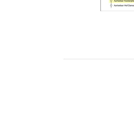
Heeft u 
medicati
dan kunt
geen re
We begrij
bent en 
onthaal,
Attesten
5.
word
Kijk daa
moeten 
Bv. bij 
verzeker
Bv. bij l
worden i
Vergeet 