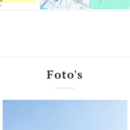
toch vroeger nood aan uw chronische medicatie (dit wil
e die u dagelijks moet innemen en zo genoteerd staat in
 u een afspraak maken bij de verpleegkundige. Hiervoor
mgeld.
pen dat het altijd kan voorvallen dat u net op consulta
1 voorschriftje vergeten bent. Dit kunt u overleggen me
 zij beslissen mee of er een afspraak gemaakt moet word
niet telefonisch
en
opgemaakt.
Foto's
rom voor de raadpleging steeds na of er documenten zijn
ingevuld worden en neem deze mee.
een ongeval op het werk/school/sportclub waarvoor
ingspapieren moeten ingevuld worden.
angdurige ziekte waarvoor een aangifte bij de mutualiteit
ngevuld.
u deze documenten en blijken ze achteraf nodig, dan di