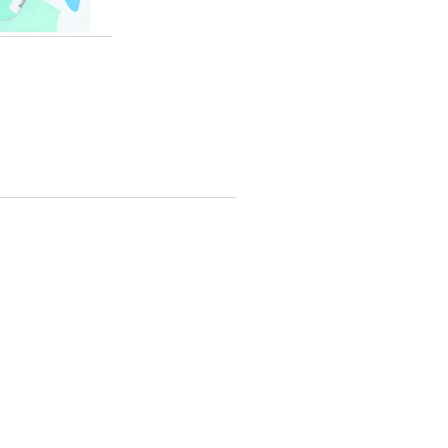
 zeggen
 uw dossier)
 betaalt u
tie geweest
t het
en of niet.
 die
 moet
ent u